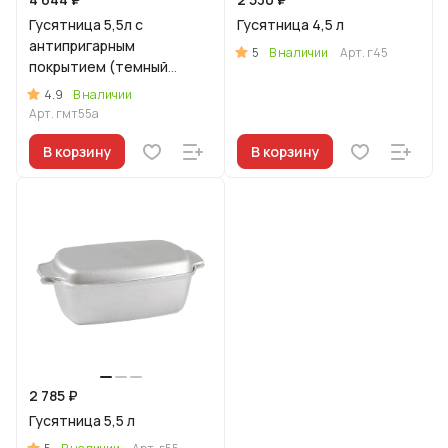
Гусятница 5,5л с
Гусятница 4,5 л
антипригарным
5
В наличии
Арт.
г45
покрытием (темный
мрамор)
4.9
В наличии
Арт.
гмт55а
В корзину
В корзину
2 785 ₽
Гусятница 5,5 л