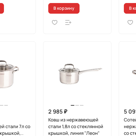
В корзину
В к
2 985 ₽
5 09
з
Ковш из нержавеющей
Соте
й стали 7л со
стали 1,8л со стеклянной
нерж
 крышкой,
крышкой, линия "Леон"
со ст