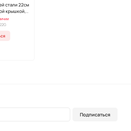
й стали 22см
ой крышкой,
"
личии
22G
ься
Подписаться