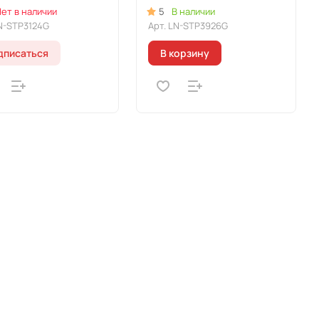
 "Леон"
линия "Леон"
ет в наличии
5
В наличии
N-STP3124G
Арт.
LN-STP3926G
дписаться
В корзину