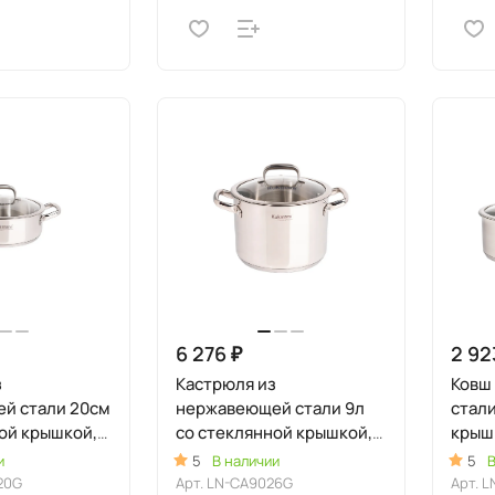
6 276 ₽
2 92
з
Кастрюля из
Ковш
й стали 20см
нержавеющей стали 9л
стали
ой крышкой,
со стеклянной крышкой,
крышк
"
линия "Леон"
и
5
В наличии
5
В
20G
Арт.
LN-CA9026G
Арт.
L