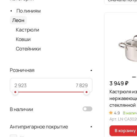
По линиям
Леон
Кастрюли
Ковши
Сотейники
Розничная
3 949 ₽
Кастрюля и
нержавеюще
стеклянной
В наличии
линия "Леон
4.9
В нали
Арт.
LN-CA302
Антипригарное покрытие
В корзину