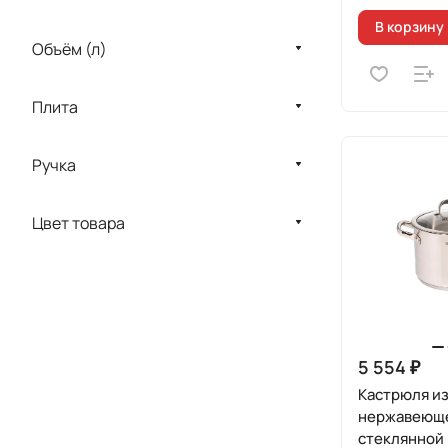
В корзину
Объём (л)
Плита
Ручка
Цвет товара
5 554 ₽
Кастрюля и
нержавеюще
стеклянной