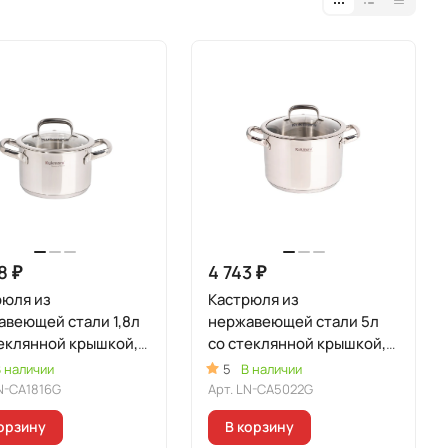
8 ₽
4 743 ₽
рюля из
Кастрюля из
авеющей стали 1,8л
нержавеющей стали 5л
еклянной крышкой,
со стеклянной крышкой,
 "Леон"
линия "Леон"
 наличии
5
В наличии
N-CA1816G
Арт.
LN-CA5022G
орзину
В корзину