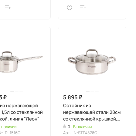
3 ₽
5 895 ₽
 из нержавеющей
Сотейник из
 1,5л со стеклянной
нержавеющей стали 28см
ой, линия "Леон"
со стеклянной крышкой,
линия "Леон"
 наличии
0
В наличии
N-LDL1516G
Арт.
LN-STP4828G