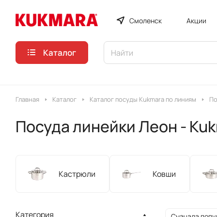
Смоленск
Акции
Каталог
Главная
Каталог
Каталог посуды Kukmara по линиям
По
Посуда линейки Леон - Ku
Кастрюли
Ковши
Категория
Сначала попу