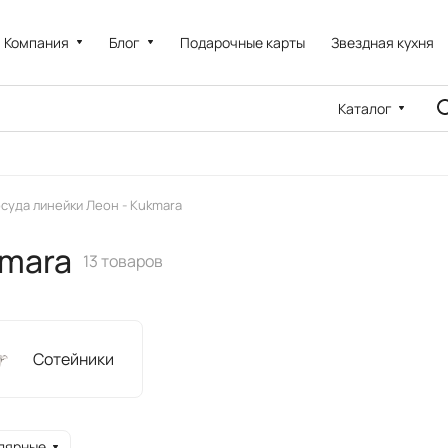
Компания
Блог
Подарочные карты
Звездная кухня
Каталог
суда линейки Леон - Kukmara
kmara
13 товаров
Сотейники
лярные