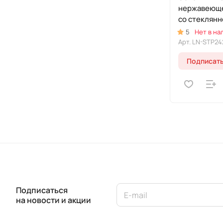
нержавеюще
со стеклянн
линия "Леон
5
Нет в на
Арт.
LN-STP24
Подписат
Подписаться
на новости и акции