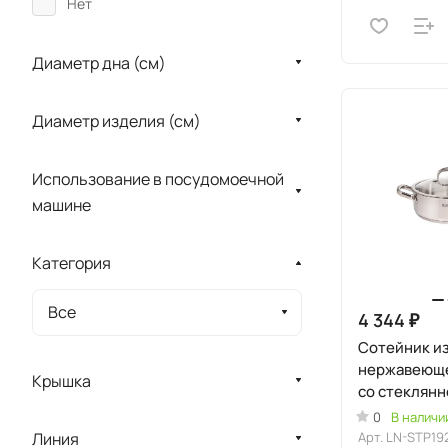
Нет
Диаметр дна (см)
Диаметр изделия (см)
Использование в посудомоечной
машине
Категория
Все
4 344 ₽
Сотейник и
нержавеюще
Крышка
со стеклянн
линия "Леон
0
В наличи
Арт.
LN-STP19
Линия