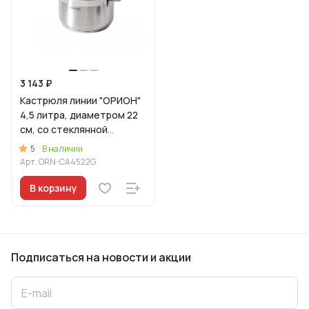
3 143 ₽
Кастрюля линии "ОРИОН"
4,5 литра, диаметром 22
см, со стеклянной
крышкой
5
В наличии
Арт.
ORN-CA4522G
В корзину
Подписаться
на новости и акции