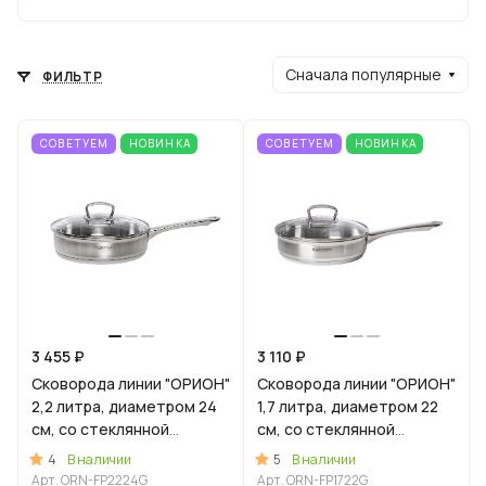
Сначала популярные
ФИЛЬТР
СОВЕТУЕМ
НОВИНКА
СОВЕТУЕМ
НОВИНКА
3 455 ₽
3 110 ₽
Сковорода линии "ОРИОН"
Сковорода линии "ОРИОН"
2,2 литра, диаметром 24
1,7 литра, диаметром 22
см, со стеклянной
см, со стеклянной
крышкой
крышкой
4
5
В наличии
В наличии
Арт.
ORN-FP2224G
Арт.
ORN-FP1722G