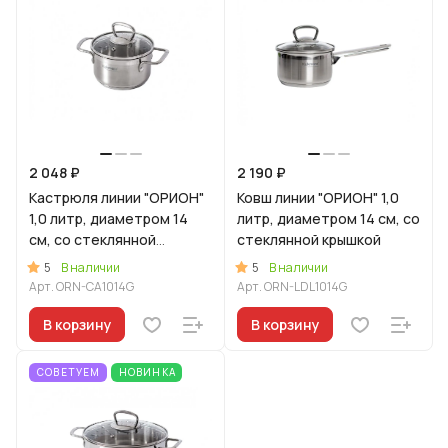
2 048 ₽
2 190 ₽
Кастрюля линии "ОРИОН"
Ковш линии "ОРИОН" 1,0
1,0 литр, диаметром 14
литр, диаметром 14 см, со
см, со стеклянной
стеклянной крышкой
крышкой
5
5
В наличии
В наличии
Арт.
ORN-CA1014G
Арт.
ORN-LDL1014G
В корзину
В корзину
СОВЕТУЕМ
НОВИНКА