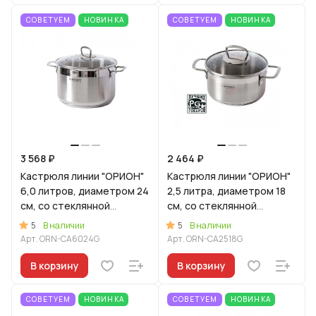
СОВЕТУЕМ
НОВИНКА
СОВЕТУЕМ
НОВИНКА
3 568 ₽
2 464 ₽
Кастрюля линии "ОРИОН"
Кастрюля линии "ОРИОН"
6,0 литров, диаметром 24
2,5 литра, диаметром 18
см, со стеклянной
см, со стеклянной
крышкой
крышкой
5
5
В наличии
В наличии
Арт.
ORN-CA6024G
Арт.
ORN-CA2518G
В корзину
В корзину
СОВЕТУЕМ
НОВИНКА
СОВЕТУЕМ
НОВИНКА