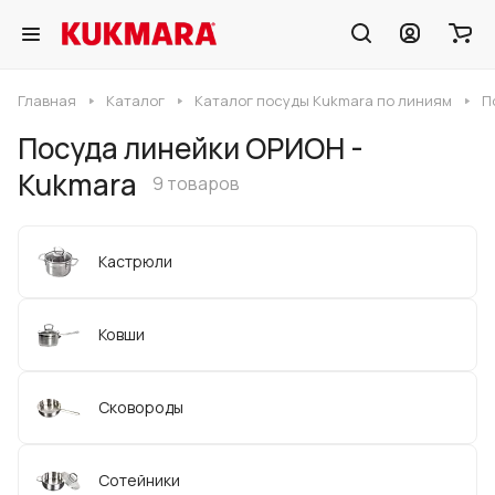
Главная
Каталог
Каталог посуды Kukmara по линиям
П
Посуда линейки ОРИОН -
Kukmara
9 товаров
Кастрюли
Ковши
Сковороды
Сотейники