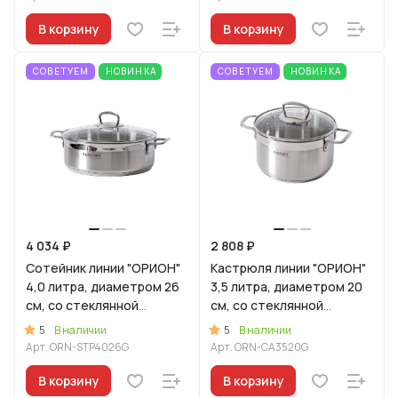
В корзину
В корзину
СОВЕТУЕМ
НОВИНКА
СОВЕТУЕМ
НОВИНКА
4 034 ₽
2 808 ₽
Сотейник линии "ОРИОН"
Кастрюля линии "ОРИОН"
4,0 литра, диаметром 26
3,5 литра, диаметром 20
см, со стеклянной
см, со стеклянной
крышкой
крышкой
5
5
В наличии
В наличии
Арт.
ORN-STP4026G
Арт.
ORN-CA3520G
В корзину
В корзину