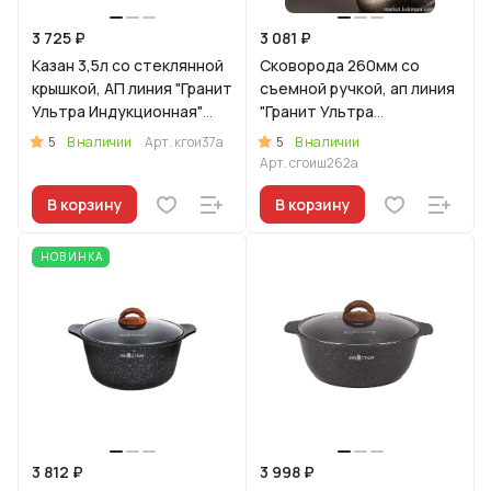
3 725 ₽
3 081 ₽
Казан 3,5л со стеклянной
Сковорода 260мм со
крышкой, АП линия "Гранит
съемной ручкой, ап линия
Ультра Индукционная"
"Гранит Ультра
(оригинальный)
Индукционная"
5
5
В наличии
Арт.
кгои37а
В наличии
(оригинальный)
Арт.
сгоиш262а
В корзину
В корзину
НОВИНКА
3 812 ₽
3 998 ₽