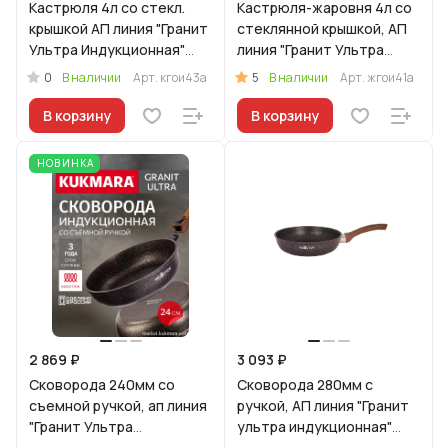
Кастрюля 4л со стекл.
Кастрюля-жаровня 4л со
крышкой АП линия "Гранит
стеклянной крышкой, АП
Ультра Индукционная"
линия "Гранит Ультра
(оригинальный)
Индукционная"
0
5
В наличии
Арт.
кгои43а
В наличии
Арт.
жгои41а
(оригинальный)
В корзину
В корзину
НОВИНКА
2 869 ₽
3 093 ₽
Сковорода 240мм со
Сковорода 280мм с
съемной ручкой, ап линия
ручкой, АП линия "Гранит
"Гранит Ультра
ультра индукционная"
Индукционная"
(Синий)