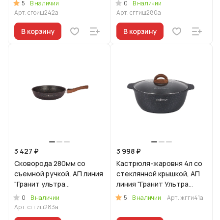
5
0
В наличии
В наличии
(оригинальный)
Арт.
сгоиш242а
Арт.
сггиш280а
В корзину
В корзину
3 427 ₽
3 998 ₽
Сковорода 280мм со
Кастрюля-жаровня 4л со
съемной ручкой, АП линия
стеклянной крышкой, АП
"Гранит ультра
линия "Гранит Ультра
индукционная" (Синий)
Индукционная" (синий)
0
5
В наличии
В наличии
Арт.
жгги41а
Арт.
сггиш283а