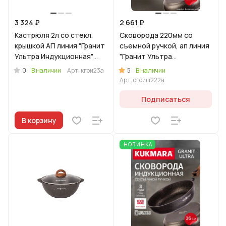
3 324 ₽
2 661 ₽
Кастрюля 2л со стекл.
Сковорода 220мм со
крышкой АП линия "Гранит
съемной ручкой, ап линия
Ультра Индукционная"
"Гранит Ультра
(оригинальный)
Индукционная"
0
5
В наличии
Арт.
кгои23а
В наличии
(оригинальный)
Арт.
сгоиш222а
Подписаться
В корзину
НОВИНКА