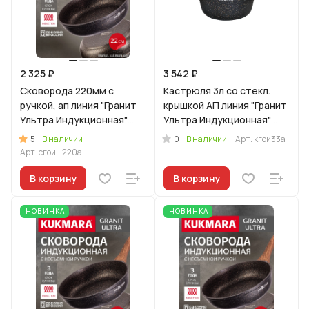
2 325 ₽
3 542 ₽
Сковорода 220мм с
Кастрюля 3л со стекл.
ручкой, ап линия "Гранит
крышкой АП линия "Гранит
Ультра Индукционная"
Ультра Индукционная"
(оригинальный)
(оригинальный)
5
0
В наличии
В наличии
Арт.
кгои33а
Арт.
сгоиш220а
В корзину
В корзину
НОВИНКА
НОВИНКА