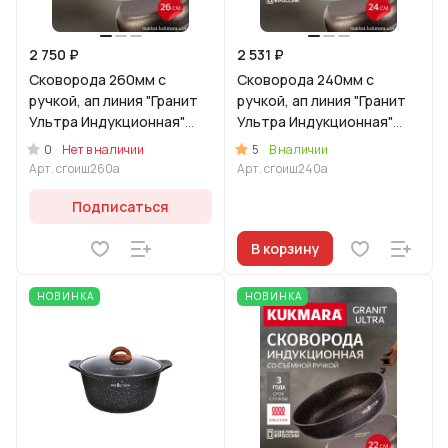
2 750 ₽
2 531 ₽
Сковорода 260мм с
Сковорода 240мм с
ручкой, ап линия "Гранит
ручкой, ап линия "Гранит
Ультра Индукционная"
Ультра Индукционная"
(оригинальный)
(оригинальный)
0
5
Нет в наличии
В наличии
Арт.
сгоиш260а
Арт.
сгоиш240а
Подписаться
В корзину
НОВИНКА
НОВИНКА