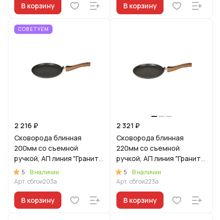
В корзину
В корзину
СОВЕТУЕМ
2 216 ₽
2 321 ₽
Сковорода блинная
Сковорода блинная
200мм со съемной
220мм со съемной
ручкой, АП линия "Гранит
ручкой, АП линия "Гранит
Ультра Индукционная"
Ультра Индукционная"
5
5
В наличии
В наличии
(оригинальный)
(оригинальный)
Арт.
сбгои203а
Арт.
сбгои223а
В корзину
В корзину