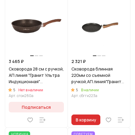
3 465 ₽
2 321 ₽
Сковорода 28 см с ручкой,
Сковорода блинная
АП линия "Гранит Ультра
220мм со съемной
Индукционная"
ручкой,АП линия"Гранит
(Оригинальный)
Ультра Индукционная"
5
5
Нет в наличии
В наличии
(синий)
Арт.
сгои280а
Арт.
сбгги223а
Подписаться
В корзину
НОВИНКА
СОВЕТУЕМ