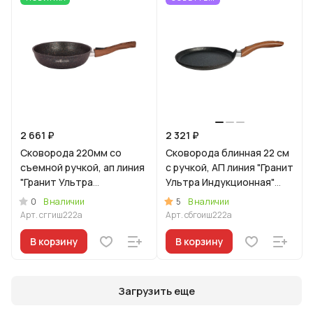
2 661 ₽
2 321 ₽
Сковорода 220мм со
Сковорода блинная 22 см
съемной ручкой, ап линия
с ручкой, АП линия "Гранит
"Гранит Ультра
Ультра Индукционная"
Индукционная" (синий)
(Оригинальный)
0
5
В наличии
В наличии
Арт.
сггиш222а
Арт.
сбгоиш222а
В корзину
В корзину
Загрузить еще